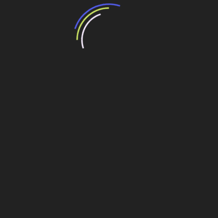
com método não destrutivo
Wavin vai ingressar em obras por MND – método
não destrutivo
Saneamento
Navegação
São Paulo investe R$1,4 bilhão na Baixada
Santista
de
Post
Salvador avança na conclusão do emissário
submarino
Veja também