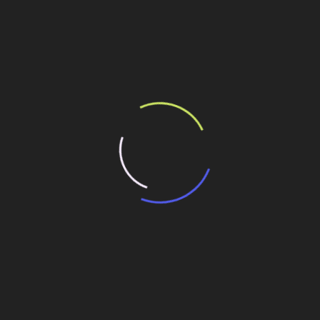
ilhe esse conteúdo
 não destrutivo
 método não destrutivo
vanços com método não destrutivo
 método não destrutivo