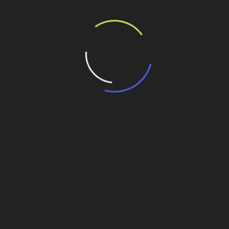
em seu polo de petróleo e gás
s ópticas de gás da série G com quantificação de gás
o
rograma avançado de informação de engenharia
heres negras e amplia espaço na liderança
EDP quer se expandir no negócio de
transmissão