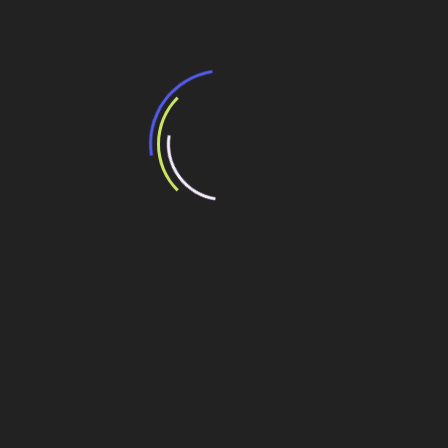
de
Post
Programa lança edital de R$ 3,2 milhões para
projetos de avaliação de impactos ambientais no
litoral do Paraná
Veja também