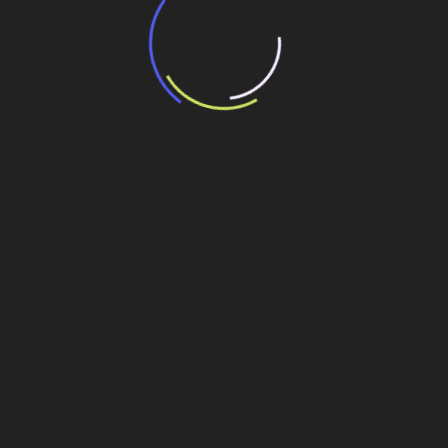
“Incerteza jurídica” adia homologação do
resultado de leilão de reserva
15 de maio de 2026