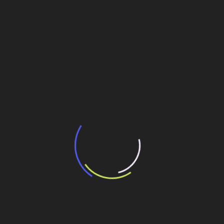
BNDES e Ministério das Cidades projetam
potencial de expansão de linhas de
transporte coletivo da Baixada Santista
13 de julho de 2026