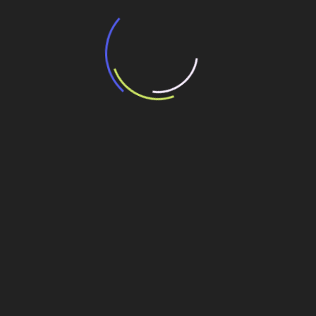
“Incerteza jurídica” adia homologação do
resultado de leilão de reserva
15 de maio de 2026