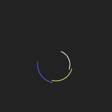
“Incerteza jurídica” adia homologação do
resultado de leilão de reserva
15 de maio de 2026