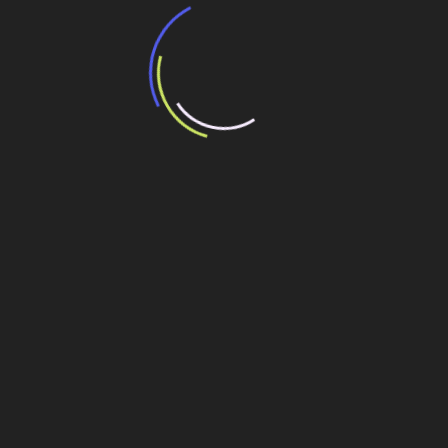
Compartilhe esse conteúdo
Leia Também:
Pöyry prevê 500 milhões de euros para
engenharia consultiva neste ano
Líderes da engenharia consultiva: Inovação,
sustentabilidade e grandes projetos em
destaque no ranking
TPF engenharia: Integridade, excelência e
liderança em engenharia consultiva
STE – Serviços técnicos de engenharia S.A.:
Referência em engenharia consultiva