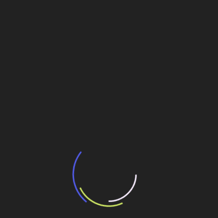
BNDES e Ministério das Cidades projetam
potencial de expansão de linhas de
transporte coletivo da Baixada Santista
13 de julho de 2026