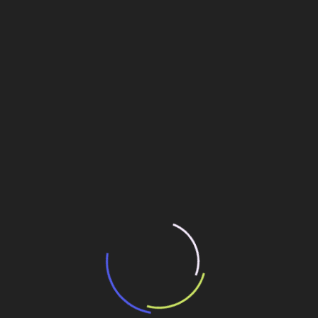
transporte coletivo da Baixada Santista
13 de julho de 2026
“Incerteza jurídica” adia homologação do
resultado de leilão de reserva
15 de maio de 2026