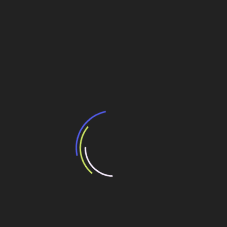
Economia de Goiás exige fim das obras da
Ferrovia Norte-Sul
Transportes
Navegação
São Cristovão, olhai por nós!
de
All confirma investientos de R$ 600 MI para
Post
2009
Veja também