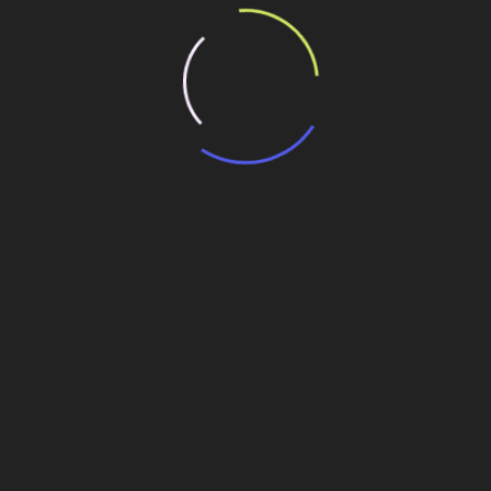
 para Jogos Olímpicos
 produtos para construção
de do RN e CE
fornecedores do setor de construção civil
Sistema Ayrton Senna–Carvalho Pinto: Extensão,
rodovias e principais conexões