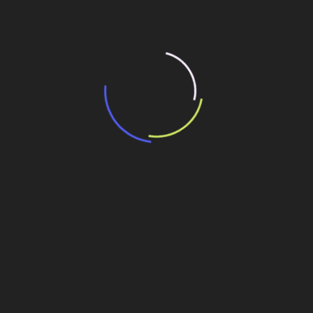
“Retrofit em multivisão”, obra que amplia o
debate sobre o futuro e preservação da
história das cidades. Lançamento da Editora
Senac São Paulo.
13 de março de 2026