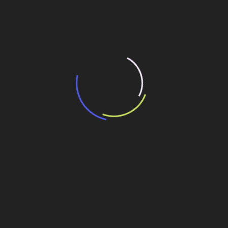
15 de maio de 2026
“Retrofit em multivisão”, obra que amplia o
debate sobre o futuro e preservação da
história das cidades. Lançamento da Editora
Senac São Paulo.