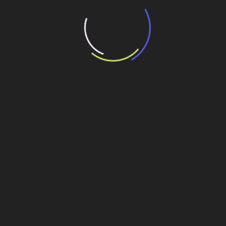
poderão fazer parte do fundo.
– Alimentado com os retornos futuros do Proex Financiamento.
– Aprovação na alçada do BB.
– FGE: sistema informatizado para emissão de apólice on line BB.
• Enquadramento automático Proex Equalização:
– Definição de spreads de referência que terão aprovação automática nas
exportações de bens e serviços.
– Empresas com faturamento de R$ 60 a R$ 600 milhões continuarão com
condições de financiamento equiparadas ao Proex Financiamento.
• FGE limite rotativo instituições financeiras – países de maior risco:
– Fundo de Garantia à Exportação com limite de US$ 50 milhões ao ano
para exportação de bens manufaturados.
Promoção comercial