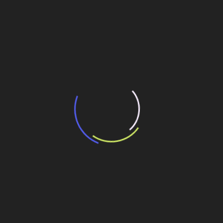
“Incerteza jurídica” adia homologação do
resultado de leilão de reserva
15 de maio de 2026
“Retrofit em multivisão”, obra que amplia o