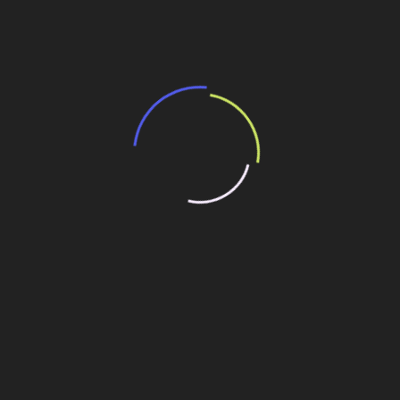
Governo federal pode leiloar ainda este ao
menos dois sistemas ferroviários
6 de agosto de 2026
Primeiros leilões de armazenamento de
energia do Brasil entram em consulta
pública