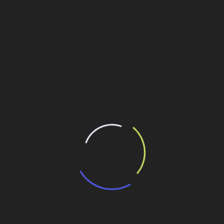
de energia. A iniciativa é parte das ações da CNI para estimular o
e da indústria e contribuir para o esforço mundial de combate ao
ério de Minas e Energia, Paulo Augusto Leonelli, que participou do
 final deste mês ou, no mais tardar, início de dezembro, o governo
iência Energética. “Nossa intenção é de que o plano esteja valendo
 de eficiência energética, inclusive por meio de financiamento de
ilhe esse conteúdo
a economia de R$ 1,2 Bilhão ao Governo de SP