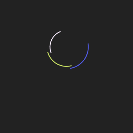
de
Viadutos no interior paulista entregues no prazo e
Post
sem acidentes
Veja também