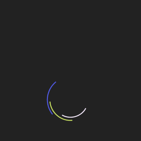
Veja também
BNDES e Ministério das Cidades projetam
potencial de expansão de linhas de
transporte coletivo da Baixada Santista
13 de julho de 2026