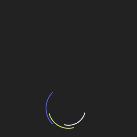
Veja também
Minerais críticos podem adicionar R$192
bilhões ao PIB e gerar 750 mil novos
empregos, aponta estudo da Amcham Brasil