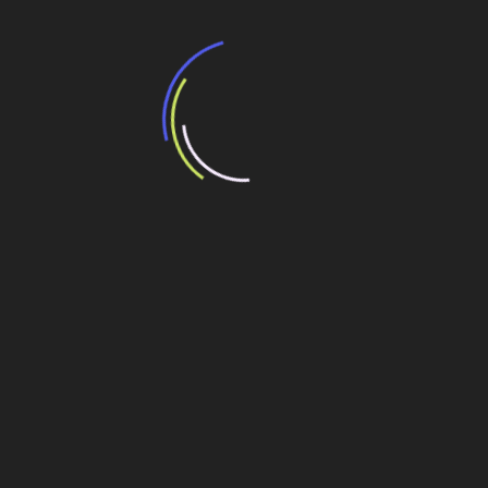
Veja também
BNDES e Ministério das Cidades projetam
potencial de expansão de linhas de
transporte coletivo da Baixada Santista
13 de julho de 2026