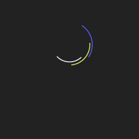
Compactadores Ammann chegam ao
mercado brasileiro
A Comingersoll apresenta no Brasil equipamentos da
linha de compactadores Ammann.
Entre os destaques estão o rolo Tandem AV70X, de 7
toneladas; o compactador de pneus AP240, de 24
toneladas; e o ASC100D, de 10 toneladas, disponível com
rolo liso ou configuração pé de carneiro.
Os equipamentos foram desenvolvidos para diferentes
aplicações de compactação de solos e pavimentos.
A empresa também apresenta placas vibratórias
reversíveis e rolos vibratórios destinados a serviços de