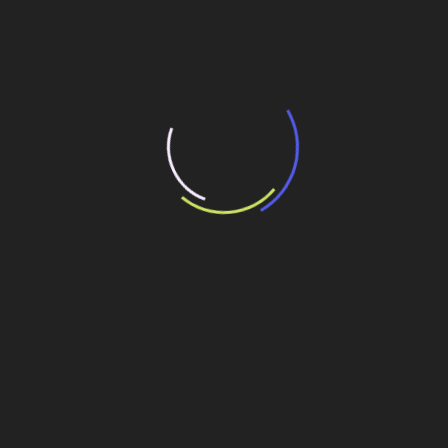
“Esses eixos são corredores estruturantes do ponto de
vista logístico e ambiental. Eles têm potencial para
aumentar a eficiência do transporte de cargas na região
central do País e no Sudeste, reduzindo
significativamente os custos logísticos. São projetos que
ampliam a competitividade entre portos, promovendo
uma mudança estrutural na matriz de transportes, com
redução de emissões de gases de efeito estufa ao