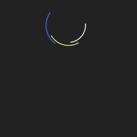
“Incerteza jurídica” adia homologação do
resultado de leilão de reserva
15 de maio de 2026