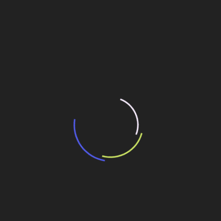
“Incerteza jurídica” adia homologação do
resultado de leilão de reserva
15 de maio de 2026