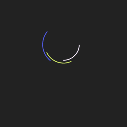
potencial de expansão de linhas de
transporte coletivo da Baixada Santista
13 de julho de 2026
“Incerteza jurídica” adia homologação do
resultado de leilão de reserva
15 de maio de 2026