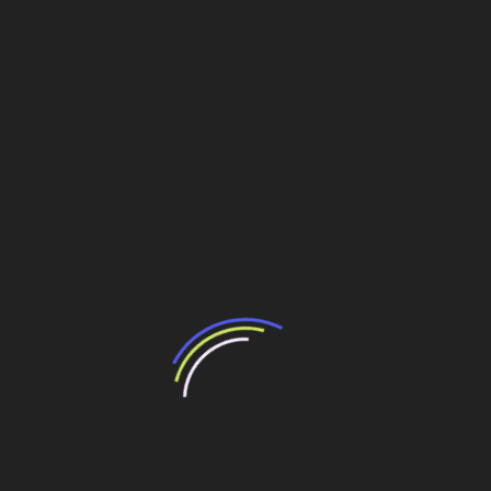
imóveis.
Programação e Próximos Passos
O Encontro CBIC de Incorporadores e Construtores
segue com sua programação até sexta-feira (6),
aprofundando os debates sobre economia, política e
habitação.
Os participantes farão uma visita técnica ao CIMATEC,
seguida de um debate fundamental sobre a
construção
industrializada
. O evento será encerrado com o painel
“Cenário da Habitação no Brasil”, que contará com a
participação direta da presidência da Caixa Econômica
Federal.