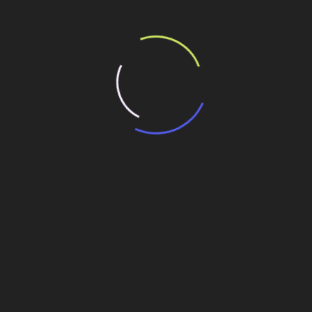
a Vida em SP
aporte do Governo
a Casa, Minha Vida
os reajustados
Programa entrega 12 novas escolas no Rio