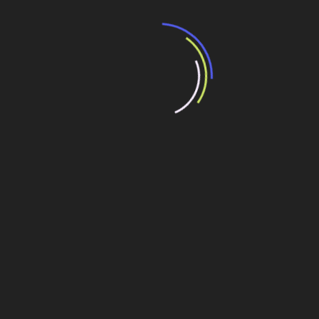
sólido para prevenir acidentes. Entendemos que, para
garantir resultados, é preciso dividir responsabilidades
com nossos parceiros. Por isso, estruturamos um
programa de Segurança do Trabalho robusto para
profissionais próprios e terceiros, além de incluir
cláusulas contratuais que reforçam esse compromisso”,
afirma Lunardi.
Zucon ressalta a importância de garantir a melhor
convivência com os vizinhos, considerando que a
empresa está inserida em uma região do porto bastante
ativa. “Para mitigar esses inconvenientes, mantemos um
alinhamento transparente e próximo com a APS, que nos
apoia em todas as etapas do projeto. Outra ação
relevante para reduzir problemas decorrentes da
grandiosidade e da quantidade de obras envolvidas foi a