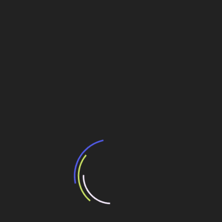
Brasil já tem 36 pedidos de licenças para
parques eólicos no mar
MRS Logística Aprova Investimento de R$ 549
Milhões para Expansão Ferroviária
Prorrogação de contrato da MRS prevê
investimentos de R$ 16 bi
Navegação
Grupo NBR lança primeira montadora de
plataforma modular no Brasil
de
Post
Os diferenciais técnicos e de custo no uso de
fibras de aço no concreto