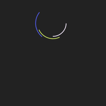
“Incerteza jurídica” adia homologação do
resultado de leilão de reserva
15 de maio de 2026