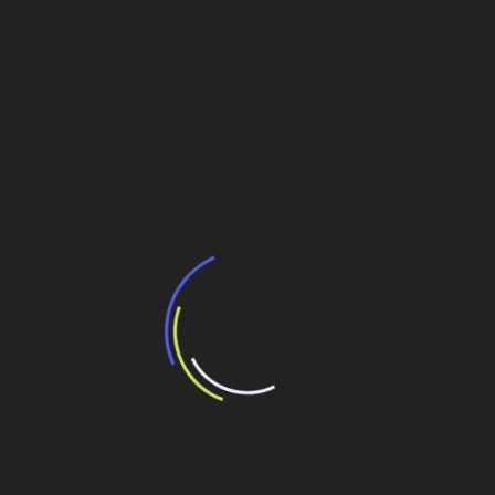
Nutrien aloca US$ 40 mi em planta misturadora
para atingir 1 milhão t/ano de adubo
Nutrien planeja nova misturadora de adubos em
Itapetininga, SP
Navegação
CMCP comissionará ampliação em fins de 2023
de
Pátria atrai IFC para novo fundo de infra de R$ 6
Post
bi
Veja também