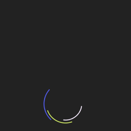
Veja também
BNDES e Ministério das Cidades projetam
potencial de expansão de linhas de
transporte coletivo da Baixada Santista