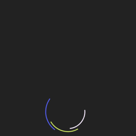
Post
Superporto de Açú
Veja também
BNDES e Ministério das Cidades projetam
potencial de expansão de linhas de