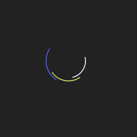
BNDES e Ministério das Cidades projetam
potencial de expansão de linhas de
transporte coletivo da Baixada Santista
13 de julho de 2026