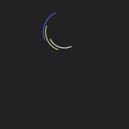
Veja também
BNDES e Ministério das Cidades projetam
potencial de expansão de linhas de
transporte coletivo da Baixada Santista
13 de julho de 2026