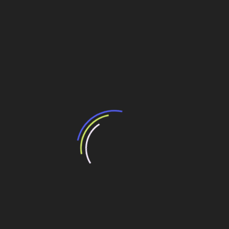
de proporções chinesas. Os próximos investimentos no
Brasil olharão para o Açu”, endossou à DINHEIRO o
diretor-presidente da LLX, Otávio Garcia Lazcano.
Fonte: Estadão
Compartilhe esse conteúdo
Leia Também:
O maior investimento de Alagoas
Mais receita, gasto maior, menos investimento
e o desabafo do Raí
Petrobras e São Martinho anunciam
investimento para criar maior usina de etanol do