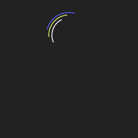
Usina Chavantes completa hoje 42 anos de
funcionamento
Alphageos passa a atuar em inspeção acreditada
Novelis Brasil investe em usina hidrelétrica.
Usina hidrelétrica do rio Teles Pires
Chavantes
Navegação
Licitação para retomar construção de hospital
em Cuiabá será encerrada em 13 de abril
de
Post
É uma iniciativa que fomenta o desenvolvimento de
soluções inovadoras na Engenharia Brasileira