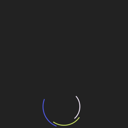
transporte coletivo da Baixada Santista
13 de julho de 2026
“Incerteza jurídica” adia homologação do
resultado de leilão de reserva
15 de maio de 2026