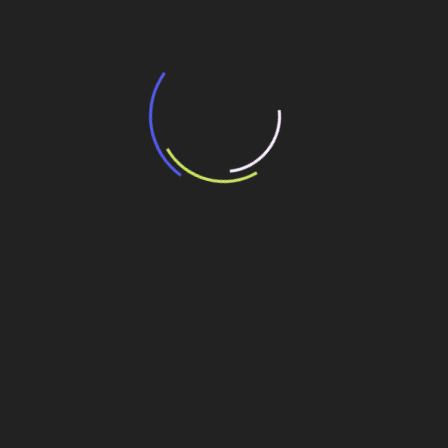
“Incerteza jurídica” adia homologação do
resultado de leilão de reserva
15 de maio de 2026