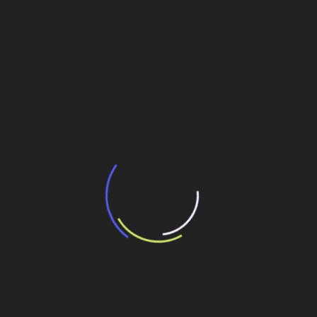
BNDES e Ministério das Cidades projetam
potencial de expansão de linhas de
transporte coletivo da Baixada Santista
13 de julho de 2026