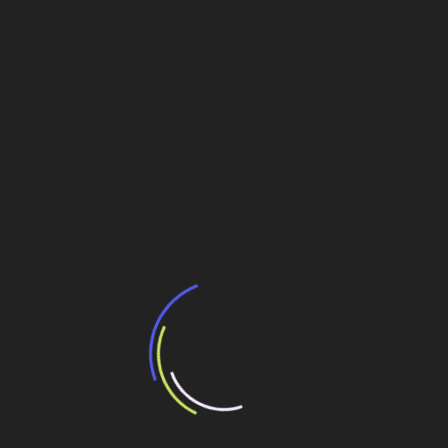
Leia Também:
Metrofor reinicia obra parada
Modais terrestres preocupam mais a ABTP
Governo federal inclui cinco novas obras
portuárias no PAC.
Governo lança PAC Mobilidade Médias Cidades
Navegação
Cidades afetadas pela chuva no Rio receberão
R$ 20 mi
de
Post
Em São Salvador, Lula fala sobre a crise e anuncia
novas construções.