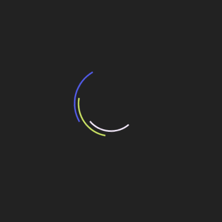
BNDES e Ministério das Cidades projetam
potencial de expansão de linhas de
transporte coletivo da Baixada Santista
13 de julho de 2026