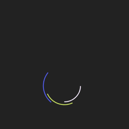
BNDES e Ministério das Cidades projetam
potencial de expansão de linhas de
transporte coletivo da Baixada Santista
13 de julho de 2026