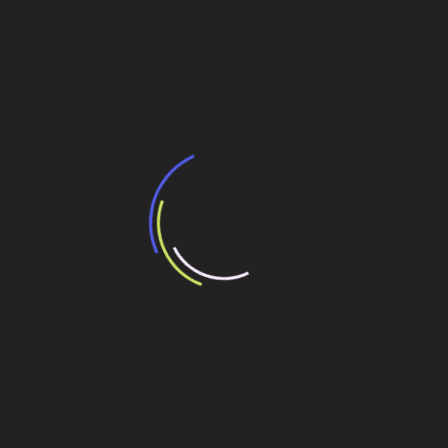
Navegação
Porto do Açu já recebeu mais de R$ 12 bilhões
em recursos
de
Post
Os pressupostos do gerenciamento
Veja também