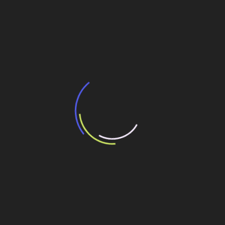
BNDES e Ministério das Cidades projetam
potencial de expansão de linhas de
transporte coletivo da Baixada Santista
13 de julho de 2026