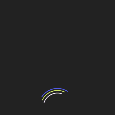
estacas de 1,50 m de di&acir
c;metro que no trecho de formação de arenito tinham
diâmetro de 1,4 m. Ali se tem um terreno mole, frágil,
depois do qual se constata a presença da camada de
arenito, cortada, para a execução das fundações, com
equipamento da Fundesp Fundações.
Depois do corte efetuado no arenito foi instalada a gaiola
metálica para o posterior lançamento do concreto. Como
ali, por questões ambientais, não se poderia trabalhar
com lama betonítica (uma vez que ela, se espalhando, se
amolda ao terreno e não permite o contato de peixes
diretamente com o solo), optou-se pelo uso de polímero,
um produto biodegradável.
“Provamos ali”, diz Catão Ribeiro, “que projeto bom é