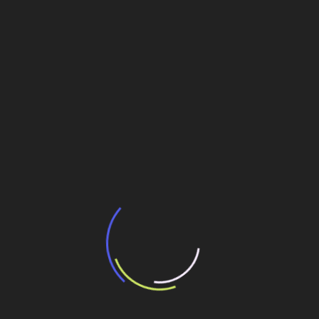
Veja também
BNDES e Ministério das Cidades projetam
potencial de expansão de linhas de
transporte coletivo da Baixada Santista
13 de julho de 2026